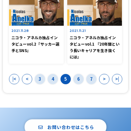
2021.11.28
2021.11.21
ニコラ・アネルカ独占イン
ニコラ・アネルカ独占イン
タビューvol.2『サッカー選
タビューvol.1 『20年間とい
手とSNS』
う長いキャリアを生き抜く
には』
|<
<
3
4
5
6
7
>
>|
お問い合わせはこちら