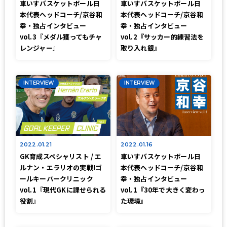
車いすバスケットボール日
車いすバスケットボール日
本代表ヘッドコーチ/京谷和
本代表ヘッドコーチ/京谷和
幸・独占インタビュー
幸・独占インタビュー
vol.3『メダル獲ってもチャ
vol.2『サッカー的練習法を
レンジャー』
取り入れ銀』
INTERVIEW
INTERVIEW
2022.01.21
2022.01.16
GK育成スペシャリスト / エ
車いすバスケットボール日
ルナン・エラリオの実戦!ゴ
本代表ヘッドコーチ/京谷和
ールキーパークリニック
幸・独占インタビュー
vol.1『現代GKに課せられる
vol.1『30年で大きく変わっ
役割』
た環境』