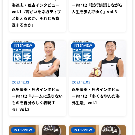
海連志・独占インタビュー
ーPart2『試行錯誤しながら
vol.1『障がいをネガティブ
人生を歩んでゆく』vol.3
と捉えるのか、それとも肯
定するのか』
INTERVIEW
INTERVIEW
2021.12.12
2021.12.05
永里優季・独占インタビュ
永里優季・独占インタビュ
ーPart2『チームに足りない
ーPart2 『多くを学んだ海
ものを自分らしく表現す
外生活』vol.1
る』vol.2
INTERVIEW
INTERVIEW