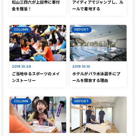
松山三四六が上田市に寄付
アイディアでジャンプし、ル
金を贈呈！
ールで着地する
COLUMN
REPORT
2019.10.29
2019.10.10
ご当地ゆるスポーツのメイ
ホテルがパラ水泳選手にプ
ンストーリー
ールを開放する理由
COLUMN
REPORT