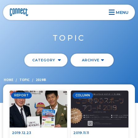
MENU
TOPIC
CATEGORY
ARCHIVE
HOME
/
TOPIC
/
2019年
REPORT
COLUMN
2019.12.23
2019.11.11