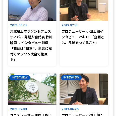
2019.08.05
2019.07.16
東北風土マラソン＆フェス
プロデューサー 小国士朗イ
ティバル 発起人会代表 竹川
ンタビューvol.3：「企画と
隆司 ：インタビュー前編
は、風景をつくること」
「故郷は“日本”。地元に根
付くマラソン大会で復興
を」
INTERVIEW
INTERVIEW
2019.07.08
2019.06.25
プロデューサー 小国士朗：
プロデューサー 小国士朗：