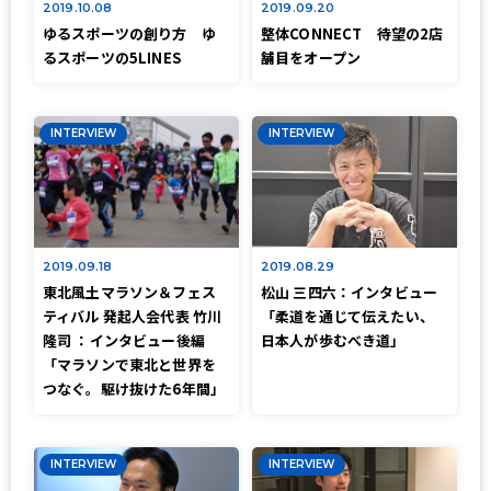
2019.10.08
2019.09.20
ゆるスポーツの創り方 ゆ
整体CONNECT 待望の2店
るスポーツの5LINES
舗目をオープン
INTERVIEW
INTERVIEW
2019.09.18
2019.08.29
東北風土マラソン＆フェス
松山 三四六：インタビュー
ティバル 発起人会代表 竹川
「柔道を通じて伝えたい、
隆司 ：インタビュー後編
日本人が歩むべき道」
「マラソンで東北と世界を
つなぐ。駆け抜けた6年間」
INTERVIEW
INTERVIEW