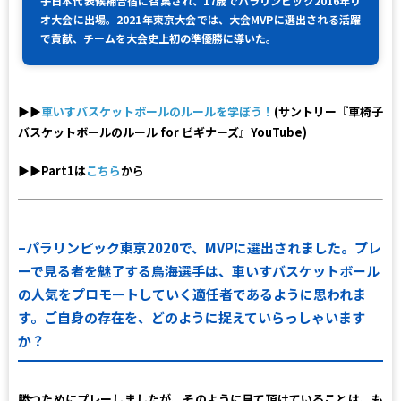
子日本代表候補合宿に召集され、17歳でパラリンピック2016年リ
オ大会に出場。2021年東京大会では、大会MVPに選出される活躍
で貢献、チームを大会史上初の準優勝に導いた。
▶▶
車いすバスケットボールのルールを学ぼう！
(サントリー『車椅子
バスケットボールのルール for ビギナーズ』YouTube)
▶▶Part1は
こちら
から
–パラリンピック東京2020で、MVPに選出されました。プレ
ーで見る者を魅了する鳥海選手は、車いすバスケットボール
の人気をプロモートしていく適任者であるように思われま
す。ご自身の存在を、どのように捉えていらっしゃいます
か？
勝つためにプレーしましたが、そのように見て頂けていることは、も