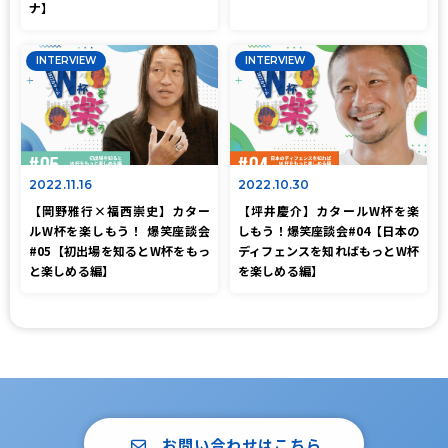
ナ】
INTERVIEW
INTERVIEW
2022.11.16
2022.10.30
【岡野雅行×福西崇史】カター
【坪井慶介】カタールW杯を楽
ルW杯を楽しもう！ 爆笑座談会
しもう！爆笑座談会#04【日本の
#05【初出場を知るとW杯をもっ
ディフェンスを知ればもっとW杯
と楽しめる編】
を楽しめる編】
お問い合わせはこちら