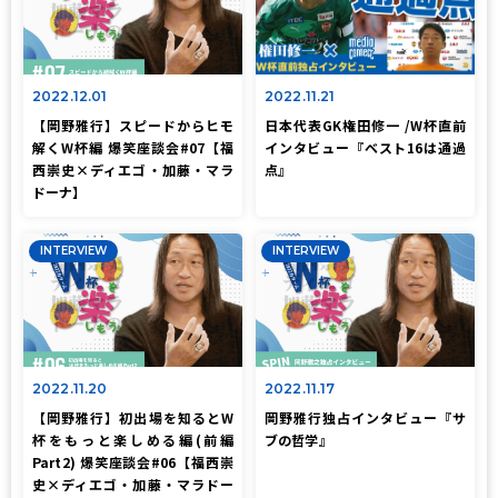
2022.12.01
2022.11.21
【岡野雅行】スピードからヒモ
日本代表GK権田修一 /W杯直前
解くW杯編 爆笑座談会#07【福
インタビュー『ベスト16は通過
西崇史×ディエゴ・加藤・マラ
点』
ドーナ】
INTERVIEW
INTERVIEW
2022.11.20
2022.11.17
【岡野雅行】初出場を知るとW
岡野雅行独占インタビュー『サ
杯をもっと楽しめる編(前編
ブの哲学』
Part2) 爆笑座談会#06【福西崇
史×ディエゴ・加藤・マラドー