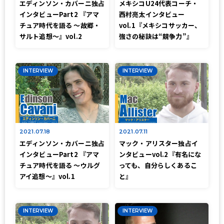
エディンソン・カバーニ独占
メキシコU24代表コーチ・
インタビューPart2 『アマ
西村亮太インタビュー
チュア時代を語る 〜故郷・
vol.1『メキシコサッカー、
サルト追想〜』vol.2
強さの秘訣は“競争力”』
INTERVIEW
INTERVIEW
2021.07.18
2021.07.11
エディンソン・カバーニ独占
マック・アリスター独占イ
インタビューPart2 『アマ
ンタビューvol.2『有名にな
チュア時代を語る 〜ウルグ
っても、自分らしくあるこ
アイ追想〜』vol.1
と』
INTERVIEW
INTERVIEW