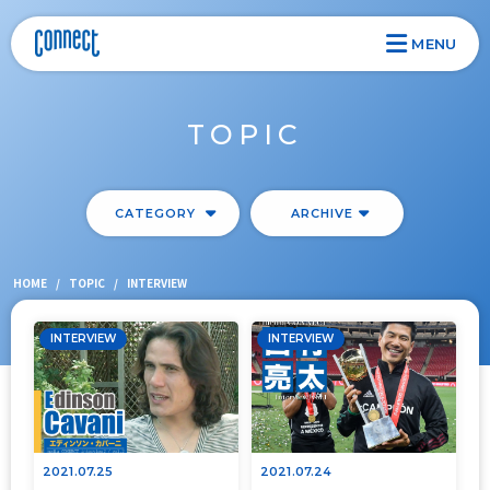
MENU
TOPIC
CATEGORY
ARCHIVE
HOME
/
TOPIC
/
INTERVIEW
INTERVIEW
INTERVIEW
2021.07.25
2021.07.24