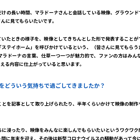
だけの長い時間、マラドーナさんと会話している映像、グラウンド
さんに見てもらいたいです。
ていたときの様子を、映像としてきちんとした形で発表することが
「ステイホーム」を呼びかけているという、（皆さんに見てもらう
マラドーナの言葉、仕草一つ一つが魅力的で、ファンの方はみん
らえる内容に仕上がっていると思います。
1年をどういう気持ちで過ごしてきましたか？
ことを記事として取り上げられたり、半年くらいかけて映像の制作
ちに浸ったり、映像をみんなに楽しんでもらいたいというワクワク
う間に年末を迎え、その後は新型コロナウイルスの騒動があって今