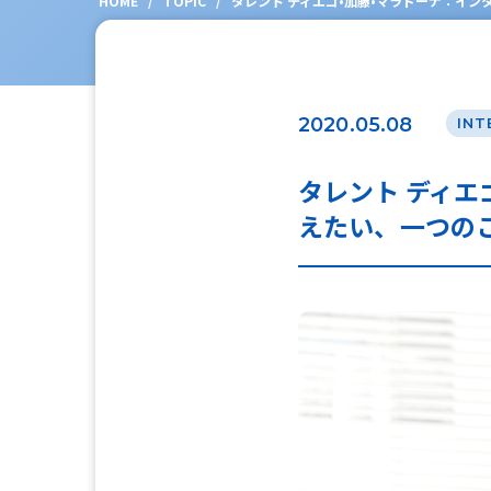
HOME
/
TOPIC
/
タレント ディエゴ•加藤•マラドーナ：イン
2020.05.08
INT
タレント ディエ
えたい、一つの