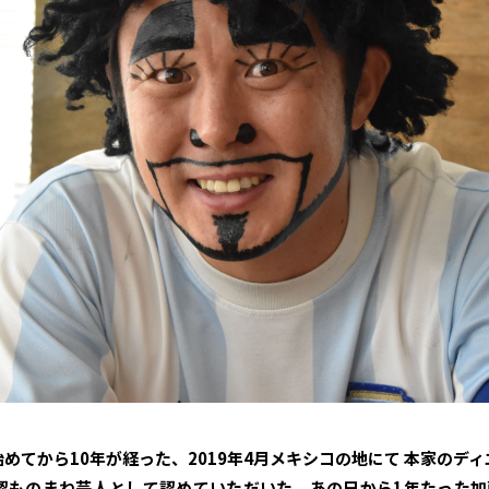
めてから10年が経った、2019年4月メキシコの地にて 本家のデ
認ものまね芸人として認めていただいた。あの日から1年たった加