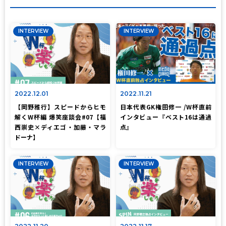
INTERVIEW
INTERVIEW
2022.12.01
2022.11.21
【岡野雅行】スピードからヒモ
日本代表GK権田修一 /W杯直前
解くW杯編 爆笑座談会#07【福
インタビュー『ベスト16は通過
西崇史×ディエゴ・加藤・マラ
点』
ドーナ】
INTERVIEW
INTERVIEW