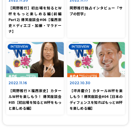
2022.11.20
2022.11.17
【岡野雅行】初出場を知るとW
岡野雅行独占インタビュー『サ
杯をもっと楽しめる編(前編
ブの哲学』
Part2) 爆笑座談会#06【福西崇
史×ディエゴ・加藤・マラドー
ナ】
INTERVIEW
INTERVIEW
2022.11.16
2022.10.30
【岡野雅行×福西崇史】カター
【坪井慶介】カタールW杯を楽
ルW杯を楽しもう！ 爆笑座談会
しもう！爆笑座談会#04【日本の
#05【初出場を知るとW杯をもっ
ディフェンスを知ればもっとW杯
と楽しめる編】
を楽しめる編】