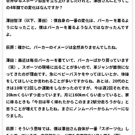
世界ゆるスポーツ協会を立ち上げましたけれど、澤田さんにとってこ
の4年間での変化はなんですか？
澤田智洋（以下、澤田）：
僕自身の一番の変化は、パーカーを着るよ
うになったこと。僕はパーカーを着るような人ではなかったんです
よ。
萩原：
確かに。パーカーのイメージは全然ありませんでしたね。
澤田：
最近は毎日パーカーを着ていて、パーカーばかり買っています
（笑）。スポーツの現場に出ることが多いので、革ジャンが面倒にな
ってきたのが理由です。急にベビーバスケをやってほしいとか、体操
をしてほしいとか言われることが多いですからね。あとは、20代のと
きは10年で2回しか運動をしなかったのですが、今は週2回それぞれ
20kmくらいずつ走っています。月に160kmくらい走っていると、家
に帰るときも「今日は早く帰れたからこのまま2駅分走ろうかな」と
思うことが増えてきましたね。まさにノンムーバーからムーバーにな
りました。
萩原：
そういう意味では、僕は澤田さん自体が一番「スポーツ化」し