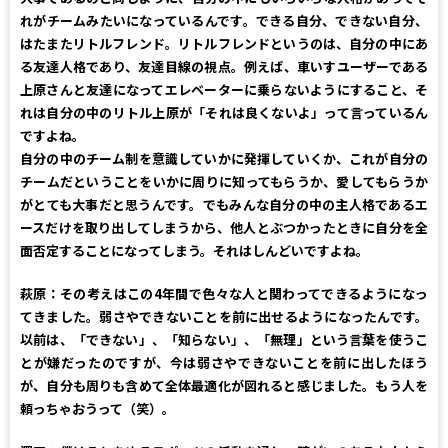
れがチームみたいになっているんです。できる自分、できない自分、
はたまたリトルフレンド。リトルフレンドというのは、自分の中にあ
る友達人格であり、友達目線の視点。例えば、車いすユーザーである
上原さんと友達になってエレベーターに乗らないようにすること、そ
れは自分の中のリトル上原が「それは良くないよ」って言っているん
ですよね。
自分の中のチーム制を意識していかに発揮していくか、これが自分の
チームだということをいかに周りに知ってもらうか、愛してもらうか
がとても大事だと思うんです。でもみんな自分の中の主人格であるエ
ースだけを取り出してしまうから、他人とぶつかったときに自分を全
面否定することになってしまう。それはしんどいですよね。
萩原：
その考えはこの4年間で色々な人と関わってできるようになっ
てきました。弱さやできないことを前に出せるようになったんです。
以前は、「できない」、「知らない」、「無理」という言葉を使うこ
とが嫌だったのですが、今は弱さやできないことを前に出したほう
が、自分も周りも含めて全体最適化が図れると感じました。もう人を
頼っちゃおうって（笑）。