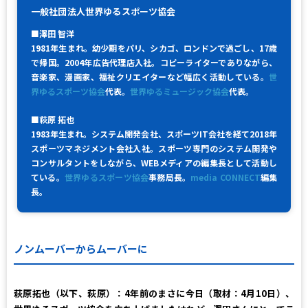
一般社団法人世界ゆるスポーツ協会
■澤田 智洋
1981年生まれ。幼少期をパリ、シカゴ、ロンドンで過ごし、17歳
で帰国。2004年広告代理店入社。コピーライターでありながら、
音楽家、漫画家、福祉クリエイターなど幅広く活動している。
世
界ゆるスポーツ協会
代表。
世界ゆるミュージック協会
代表。
■萩原 拓也
1983年生まれ。システム開発会社、スポーツIT会社を経て2018年
スポーツマネジメント会社入社。スポーツ専門のシステム開発や
コンサルタントをしながら、WEBメディアの編集長として活動し
ている。
世界ゆるスポーツ協会
事務局長。
media CONNECT
編集
長。
ノンムーバーからムーバーに
萩原拓也（以下、萩原）：
4年前のまさに今日（取材：4月10日）、